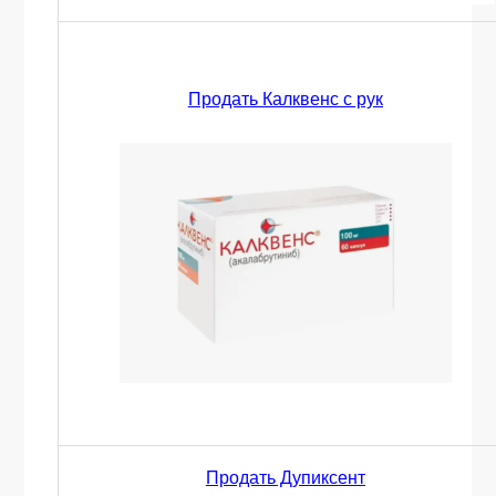
Продать Калквенс с рук
Продать Дупиксент